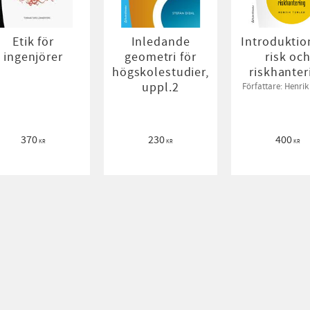
Etik för
Inledande
Introduktion
ingenjörer
geometri för
risk oc
högskolestudier,
riskhanter
uppl.2
Författare: Henrik
370
230
400
KR
KR
KR