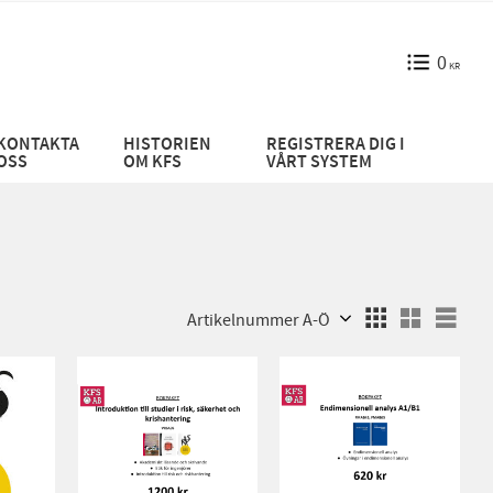
0
KR
KONTAKTA
HISTORIEN
REGISTRERA DIG I
OSS
OM KFS
VÅRT SYSTEM
Välj sortering
Välj