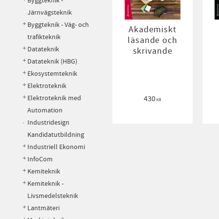
Byggteknik -
Järnvägsteknik
Byggteknik - Väg- och
Akademiskt
trafikteknik
läsande och
Datateknik
skrivande
Datateknik (HBG)
Ekosystemteknik
Elektroteknik
Elektroteknik med
430
KR
Automation
Industridesign
Kandidatutbildning
Industriell Ekonomi
InfoCom
Kemiteknik
Kemiteknik -
Livsmedelsteknik
Lantmäteri