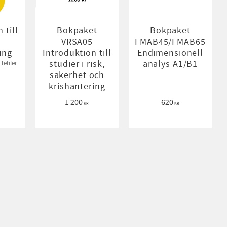
 till
Bokpaket
Bokpaket
h
VRSA05
FMAB45/FMAB65
ing
Introduktion till
Endimensionell
studier i risk,
analys A1/B1
 Tehler
säkerhet och
krishantering
1 200
620
KR
KR