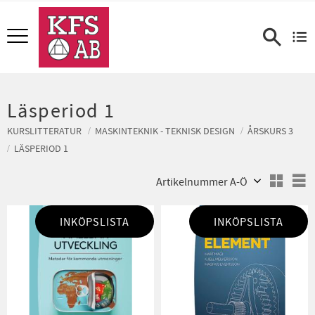
Meny
Läsperiod 1
KURSLITTERATUR
MASKINTEKNIK - TEKNISK DESIGN
ÅRSKURS 3
LÄSPERIOD 1
Välj sortering
V
INKÖPSLISTA
INKÖPSLISTA