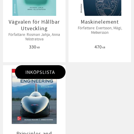
Vägvalen för Hållbar
Maskinelement
Utveckling
Författare: Evertsson, Mägi,
Melkersson
Författare: Rosman Jahja, Anna
Yelistratova
330
470
KR
KR
INKÖPSLISTA
Principles and