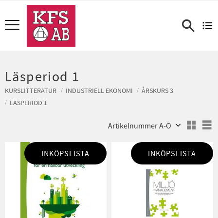
Meny
Läsperiod 1
KURSLITTERATUR
INDUSTRIELL EKONOMI
ÅRSKURS 3
LÄSPERIOD 1
Välj sortering
V
INKÖPSLISTA
INKÖPSLISTA