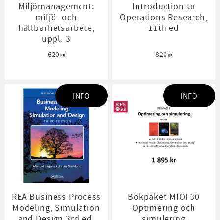
Miljömanagement:
Introduction to
miljö- och
Operations Research,
hållbarhetsarbete,
11th ed
uppl. 3
620
820
KR
KR
INFO
INFO
REA Business Process
Bokpaket MIOF30
Modeling, Simulation
Optimering och
and Design 3rd ed.
simulering