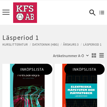
Meny
Läsperiod 1
KURSLITTERATUR
DATATEKNIK (HBG)
ÅRSKURS 3
LÄSPERIOD 1
Välj sortering
V
INKÖPSLISTA
INKÖPSLISTA