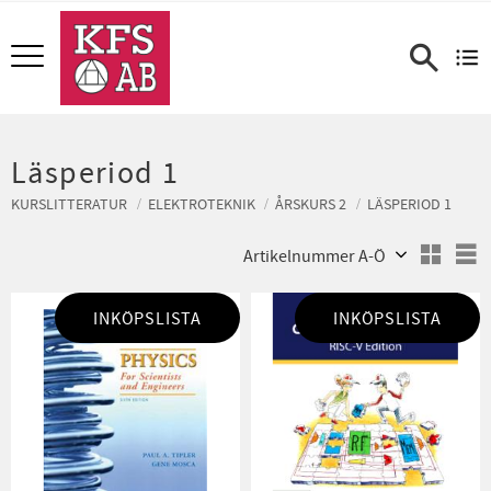
Meny
Läsperiod 1
KURSLITTERATUR
ELEKTROTEKNIK
ÅRSKURS 2
LÄSPERIOD 1
Välj sortering
V
INKÖPSLISTA
INKÖPSLISTA