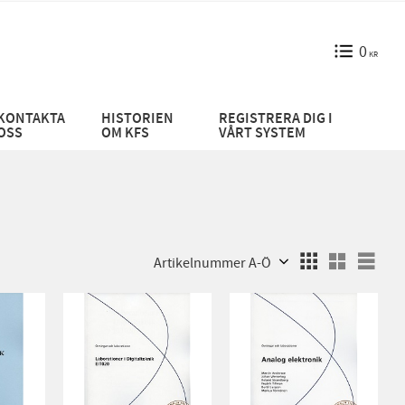
0
KR
KONTAKTA
HISTORIEN
REGISTRERA DIG I
OSS
OM KFS
VÅRT SYSTEM
Välj sortering
Välj