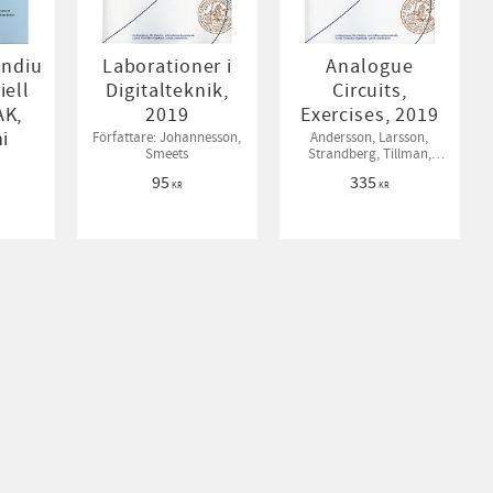
ndiu
Laborationer i
Analogue
iell
Digitalteknik,
Circuits,
AK,
2019
Exercises, 2019
ni
Författare: Johannesson,
Andersson, Larsson,
Smeets
Strandberg, Tillman,
Törmänen, Wernehag
95
335
KR
KR