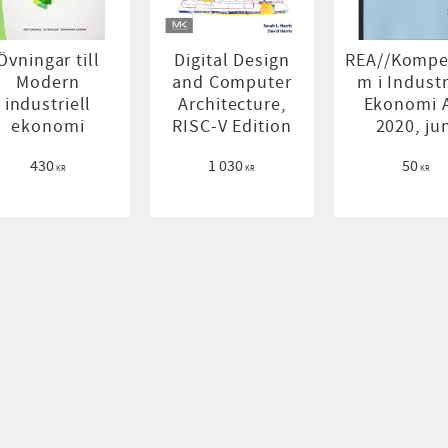
Övningar till
Digital Design
REA//Kompe
Modern
and Computer
m i Industr
industriell
Architecture,
Ekonomi 
ekonomi
RISC-V Edition
2020, ju
430
1 030
50
KR
KR
KR