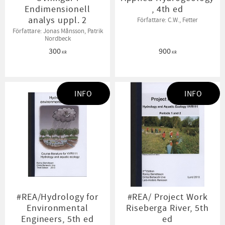
Endimensionell
, 4th ed
analys uppl. 2
Författare: C.W., Fetter
Författare: Jonas Månsson, Patrik
Nordbeck
300
900
KR
KR
INFO
INFO
#REA/Hydrology for
#REA/ Project Work
Environmental
Riseberga River, 5th
Engineers, 5th ed
ed