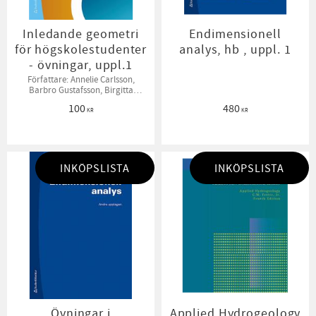
Inledande geometri
Endimensionell
för högskolestudenter
analys, hb , uppl. 1
- övningar, uppl.1
Författare: Annelie Carlsson,
Barbro Gustafsson, Birgitta
Sahlén, Bodil Jönsson
100
480
KR
KR
INKÖPSLISTA
INKÖPSLISTA
Övningar i
Applied Hydrogeology