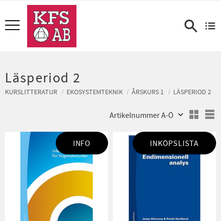
Meny
Läsperiod 2
KURSLITTERATUR
EKOSYSTEMTEKNIK
ÅRSKURS 1
LÄSPERIOD 2
Välj sortering
V
INFO
INKÖPSLISTA