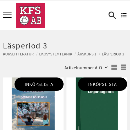
Meny
Läsperiod 3
KURSLITTERATUR
EKOSYSTEMTEKNIK
ÅRSKURS 1
LÄSPERIOD 3
Välj sortering
V
INKÖPSLISTA
INKÖPSLISTA