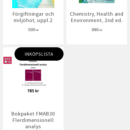
Förgiftningar och
Chemistry, Health and
miljöhot, uppl.2
Environment, 2nd ed.
500
880
KR
KR
INKÖPSLISTA
Bokpaket FMAB30
Flerdimensionell
analys