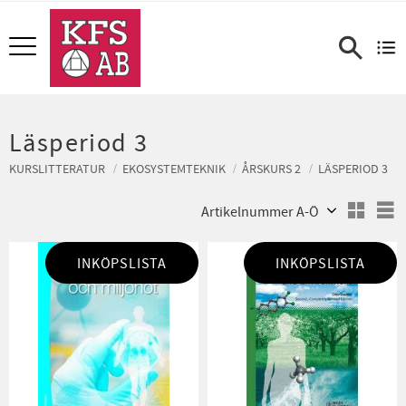
Meny
Läsperiod 3
KURSLITTERATUR
EKOSYSTEMTEKNIK
ÅRSKURS 2
LÄSPERIOD 3
Välj sortering
V
INKÖPSLISTA
INKÖPSLISTA