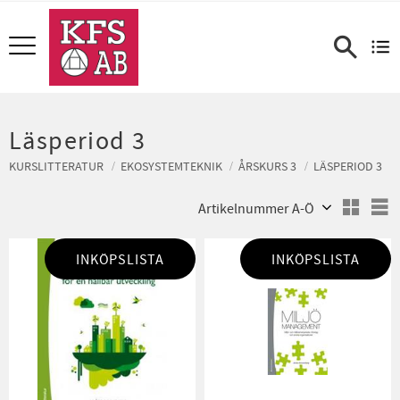
Meny
Läsperiod 3
KURSLITTERATUR
EKOSYSTEMTEKNIK
ÅRSKURS 3
LÄSPERIOD 3
Välj sortering
V
INKÖPSLISTA
INKÖPSLISTA