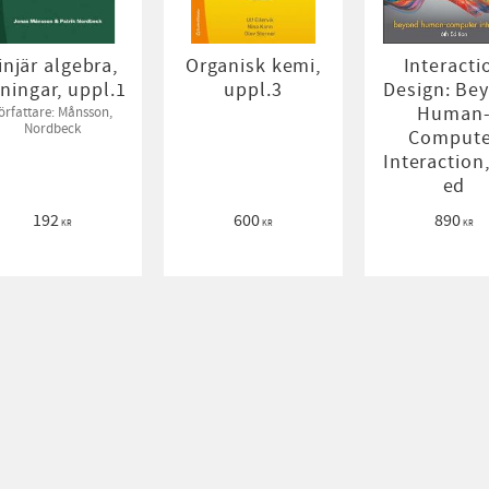
injär algebra,
Organisk kemi,
Interacti
ningar, uppl.1
uppl.3
Design: Be
Human
örfattare: Månsson,
Nordbeck
Compute
Interaction
ed
192
600
890
KR
KR
KR