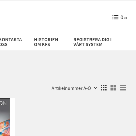
0
KR
KONTAKTA
HISTORIEN
REGISTRERA DIG I
OSS
OM KFS
VÅRT SYSTEM
Välj sortering
Välj