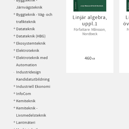
Byggteknik -
Järnvägsteknik
Byggteknik - Väg- och
Linjär algebra,
L
trafikteknik
uppl.1
öv
Datateknik
Författare: Månsson,
F
Nordbeck
Datateknik (HBG)
Ekosystemteknik
Elektroteknik
Elektroteknik med
460
KR
Automation
Industridesign
Kandidatutbildning
Industriell Ekonomi
InfoCom
Kemiteknik
Kemiteknik -
Livsmedelsteknik
Lantmäteri