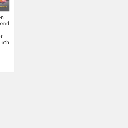
on
yond
-
r
, 6th