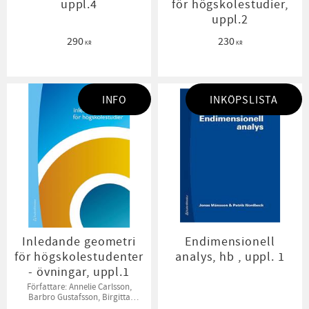
uppl.4
för högskolestudier,
uppl.2
290
230
KR
KR
INFO
INKÖPSLISTA
Inledande geometri
Endimensionell
för högskolestudenter
analys, hb , uppl. 1
- övningar, uppl.1
Författare: Annelie Carlsson,
Barbro Gustafsson, Birgitta
Sahlén, Bodil Jönsson