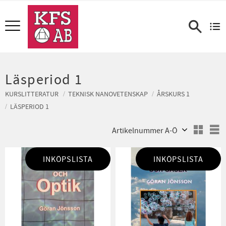
Meny
Läsperiod 1
KURSLITTERATUR
TEKNISK NANOVETENSKAP
ÅRSKURS 1
LÄSPERIOD 1
Välj sortering
V
INKÖPSLISTA
INKÖPSLISTA