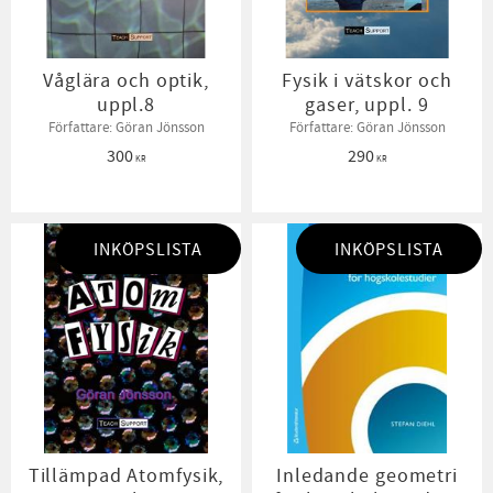
Våglära och optik,
Fysik i vätskor och
uppl.8
gaser, uppl. 9
Författare: Göran Jönsson
Författare: Göran Jönsson
300
290
KR
KR
INKÖPSLISTA
INKÖPSLISTA
Tillämpad Atomfysik,
Inledande geometri