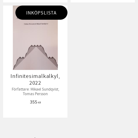
INKÖPSLISTA
Infinitesimalkalkyl,
2022
Författare: Mikael Sundqvist,
Tomas Persson
355
KR