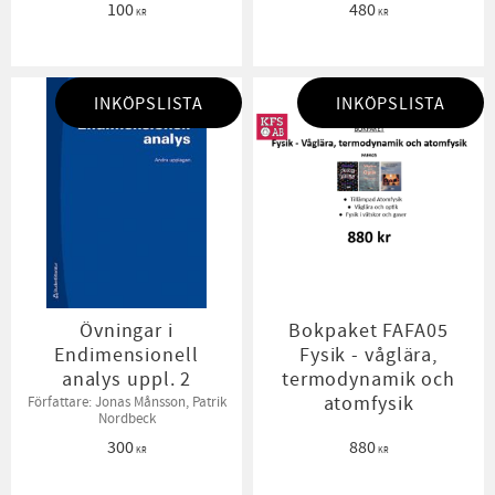
100
480
KR
KR
INKÖPSLISTA
INKÖPSLISTA
Övningar i
Bokpaket FAFA05
Endimensionell
Fysik - våglära,
analys uppl. 2
termodynamik och
atomfysik
Författare: Jonas Månsson, Patrik
Nordbeck
300
880
KR
KR