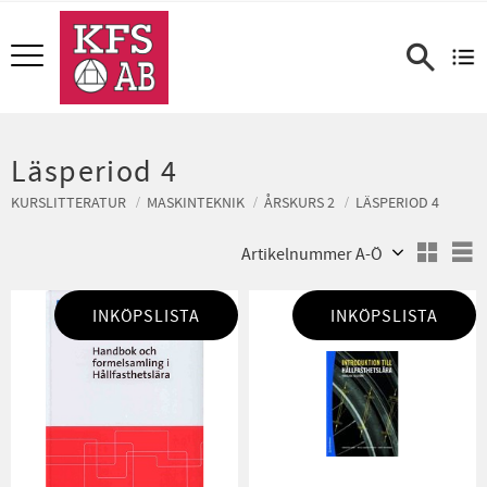
Meny
Läsperiod 4
KURSLITTERATUR
MASKINTEKNIK
ÅRSKURS 2
LÄSPERIOD 4
Välj sortering
V
INKÖPSLISTA
INKÖPSLISTA