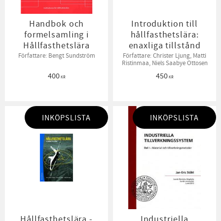
Handbok och
Introduktion till
formelsamling i
hållfasthetslära:
Hållfasthetslära
enaxliga tillstånd
Författare: Bengt Sundström
Författare: Christer Ljung, Matti
Ristinmaa, Niels Saabye Ottosen
400
450
KR
KR
INKÖPSLISTA
INKÖPSLISTA
Hållfasthetslära -
Industriella