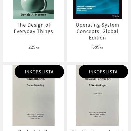
The Design of
Operating System
Everyday Things
Concepts, Global
Edition
225
689
KR
KR
INKÖPSLISTA
INKÖPSLISTA