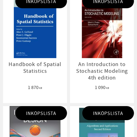
INKÖPSLISTA
INKÖPSLISTA
Handbook of Spatial
An Introduction to
Statistics
Stochastic Modeling
4th edition
1 870
1 090
KR
KR
INKÖPSLISTA
INKÖPSLISTA