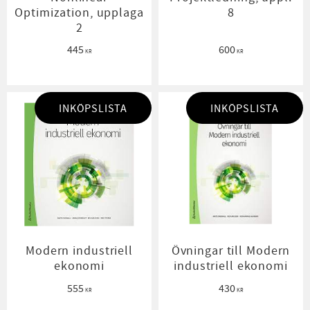
Optimization, upplaga
8
2
445
600
KR
KR
INKÖPSLISTA
INKÖPSLISTA
Modern industriell
Övningar till Modern
ekonomi
industriell ekonomi
555
430
KR
KR