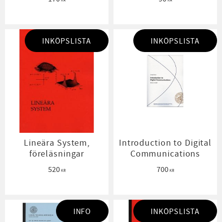
KR
KR
INKÖPSLISTA
INKÖPSLISTA
Lineära System,
Introduction to Digital
föreläsningar
Communications
520
700
KR
KR
INFO
INKÖPSLISTA