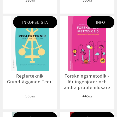
380
550
KR
KR
INKÖPSLISTA
INFO
Reglerteknik
Forskningsmetodik -
Grundläggande Teori
för ingenjörer och
andra problemlösare
536
445
KR
KR