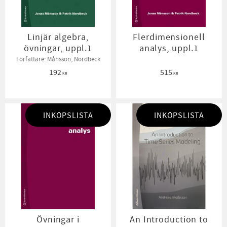
Linjär algebra,
Flerdimensionell
övningar, uppl.1
analys, uppl.1
Författare: Månsson, Nordbeck
192
515
KR
KR
INKÖPSLISTA
INKÖPSLISTA
Övningar i
An Introduction to