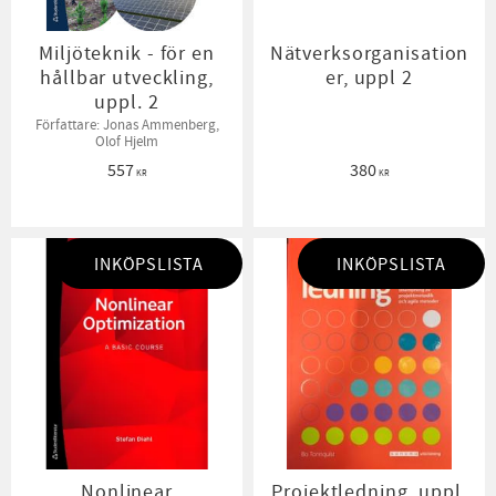
Miljöteknik - för en
Nätverksorganisation
hållbar utveckling,
er, uppl 2
uppl. 2
Författare: Jonas Ammenberg,
Olof Hjelm
557
380
KR
KR
INKÖPSLISTA
INKÖPSLISTA
Nonlinear
Projektledning, uppl.