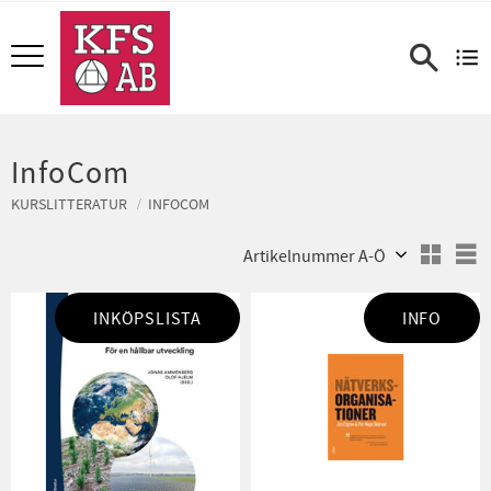
Meny
InfoCom
KURSLITTERATUR
INFOCOM
Välj sortering
V
INKÖPSLISTA
INFO