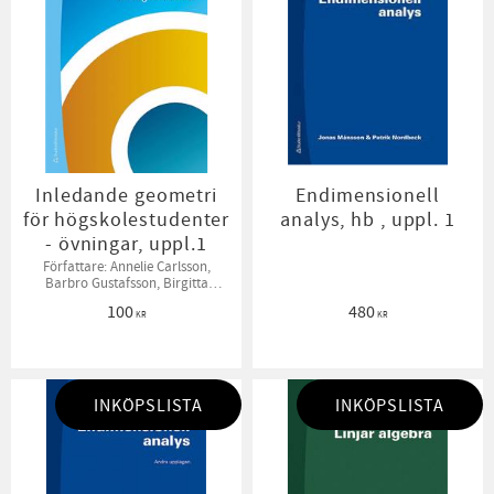
Inledande geometri
Endimensionell
för högskolestudenter
analys, hb , uppl. 1
- övningar, uppl.1
Författare: Annelie Carlsson,
Barbro Gustafsson, Birgitta
Sahlén, Bodil Jönsson
100
480
KR
KR
INKÖPSLISTA
INKÖPSLISTA