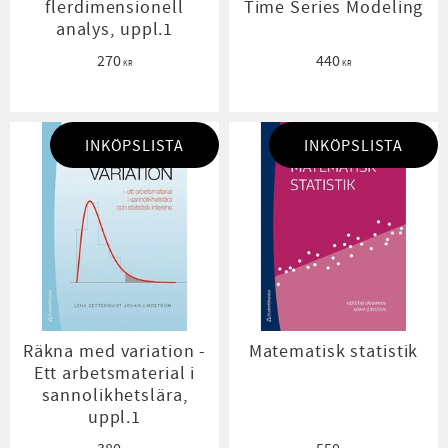
flerdimensionell
Time Series Modeling
analys, uppl.1
270
440
KR
KR
INKÖPSLISTA
INKÖPSLISTA
Räkna med variation -
Matematisk statistik
Ett arbetsmaterial i
sannolikhetslära,
uppl.1