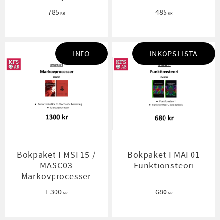
785
485
KR
KR
INFO
INKÖPSLISTA
Bokpaket FMSF15 /
Bokpaket FMAF01
MASC03
Funktionsteori
Markovprocesser
1 300
680
KR
KR