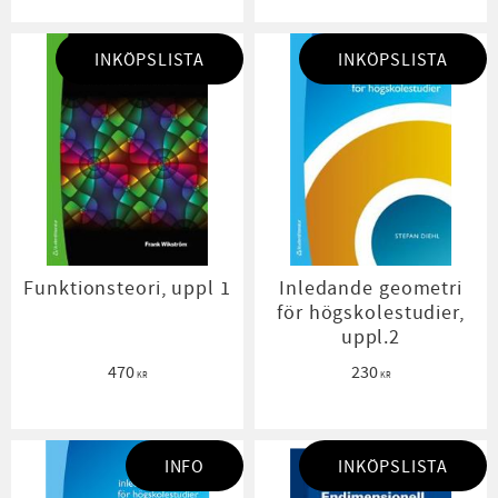
INKÖPSLISTA
INKÖPSLISTA
Funktionsteori, uppl 1
Inledande geometri
för högskolestudier,
uppl.2
470
230
KR
KR
INFO
INKÖPSLISTA