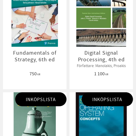
Fundamentals of
Digital Signal
Strategy, 6th ed
Processing, 4th ed
Författare: Manolakis, Proakis
750
1 100
KR
KR
INKÖPSLISTA
INKÖPSLISTA