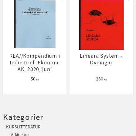
REA//Kompendium i
Lineära System -
Industriell Ekonomi
Övningar
AK, 2020, juni
50
230
KR
KR
Kategorier
KURSLITTERATUR
Arkitektur