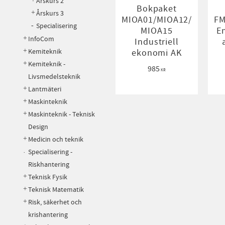
Årskurs 2
Bokpaket
Årskurs 3
MIOA01/MIOA12/
FM
Specialisering
MIOA15
E
InfoCom
Industriell
Kemiteknik
ekonomi AK
Kemiteknik -
985
KR
Livsmedelsteknik
Lantmäteri
Maskinteknik
Maskinteknik - Teknisk
Design
Medicin och teknik
Specialisering -
Riskhantering
Teknisk Fysik
Teknisk Matematik
Risk, säkerhet och
krishantering