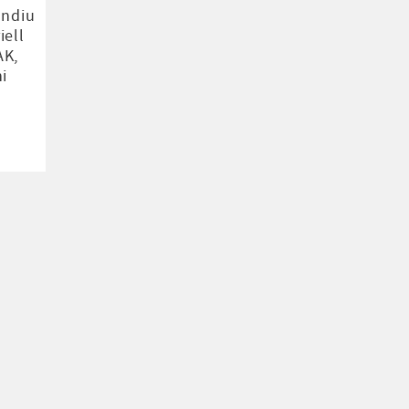
ndiu
iell
AK,
ni