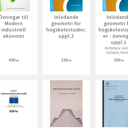
Övningar till
Inledande
Inledan
Modern
geometri för
geometri 
industriell
högskolestudier,
högskolest
ekonomi
uppl.2
er - övning
uppl.1
Författare: Ann
Carlsson, Bar
Gustafsson, Birg
430
230
100
Sahlén, Bodil Jö
KR
KR
KR