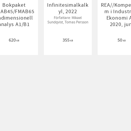
Bokpaket
Infinitesimalkalk
REA//Kompe
AB45/FMAB65
yl, 2022
m i Industr
ndimensionell
Ekonomi 
Författare: Mikael
Sundqvist, Tomas Persson
analys A1/B1
2020, ju
620
355
50
KR
KR
KR