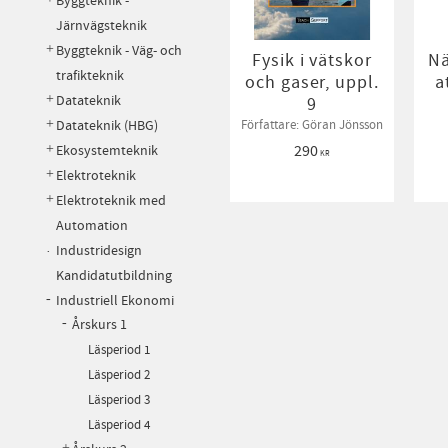
Byggteknik -
Järnvägsteknik
Byggteknik - Väg- och
Fysik i vätskor
Nä
trafikteknik
och gaser, uppl.
a
Datateknik
9
Datateknik (HBG)
Författare: Göran Jönsson
Ekosystemteknik
290
KR
Elektroteknik
Elektroteknik med
Automation
Industridesign
Kandidatutbildning
Industriell Ekonomi
Årskurs 1
Läsperiod 1
Läsperiod 2
Läsperiod 3
Läsperiod 4