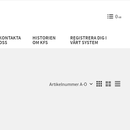
0
KR
KONTAKTA
HISTORIEN
REGISTRERA DIG I
OSS
OM KFS
VÅRT SYSTEM
Välj sortering
Välj